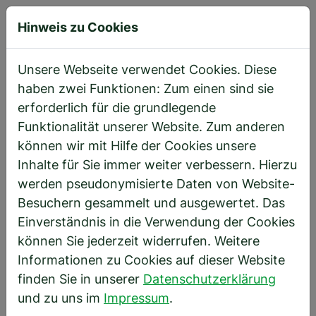
Hinweis zu Cookies
Direkt zur Hauptnavigation springen
Direkt zum Inhalt springen
Startseite
Weiterentwicklung
Weiterbildungslehrgänge
Unsere Webseite verwendet Cookies. Diese
haben zwei Funktionen: Zum einen sind sie
erforderlich für die grundlegende
Weiterbil­dungs­lehr­gänge
Funktionalität unserer Website. Zum anderen
Deine Zukunft im Fokus
können wir mit Hilfe der Cookies unsere
Inhalte für Sie immer weiter verbessern. Hierzu
werden pseudonymisierte Daten von Website-
In einer sich ständig wandelnden Arbeitswelt ist
Besuchern gesammelt und ausgewertet. Das
Weiterbildung der Schlüssel zum Erfolg – für uns
Einverständnis in die Verwendung der Cookies
als Unternehmen und für Dich als Mitarbeiter. Wir
können Sie jederzeit widerrufen. Weitere
investieren in Deine Entwicklung, damit Du Dein
Informationen zu Cookies auf dieser Website
volles Potenzial entfalten kannst und mit den
finden Sie in unserer
Datenschutzerklärung
neuesten technischen und fachlichen
und zu uns im
Impressum
.
Anforderungen Schritt hältst. Ob Monteur,