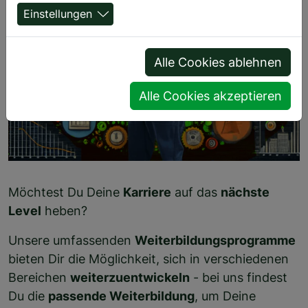
Einstellungen
Alle Cookies ablehnen
Alle Cookies akzeptieren
Möchtest Du Deine
Karriere
auf das
nächste
Level
heben?
Unsere umfassenden
Weiterbildungsprogramme
bieten Dir die Möglichkeit, sich in verschiedenen
Bereichen
weiterzuentwickeln
- bei uns findest
Du die
passende Weiterbildung
, um Deine