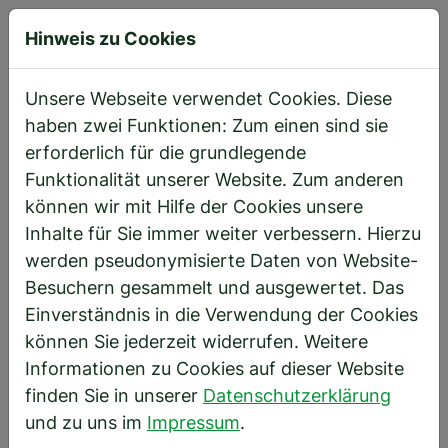
Hinweis zu Cookies
Direkt zur Hauptnavigation springen
Direkt zum Inhalt springen
Startseite
Weiterentwicklung
Erfahrungsberichte
Simones Weg
Unsere Webseite verwendet Cookies. Diese
haben zwei Funktionen: Zum einen sind sie
erforderlich für die grundlegende
Simones Weg von der Buchhalterin
Funktionalität unserer Website. Zum anderen
zur Konzernbuchhalterin
können wir mit Hilfe der Cookies unsere
bei HBS Elektrobau (Holding) GmbH
Inhalte für Sie immer weiter verbessern. Hierzu
werden pseudonymisierte Daten von Website-
Besuchern gesammelt und ausgewertet. Das
Einverständnis in die Verwendung der Cookies
können Sie jederzeit widerrufen. Weitere
Informationen zu Cookies auf dieser Website
finden Sie in unserer
Datenschutzerklärung
und zu uns im
Impressum
.