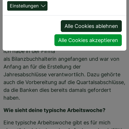
Einstellungen
Alle Cookies ablehnen
Wie hast du mal in der Firma angefangen?
Alle Cookies akzeptieren
Ich habe in der Firma
als Bilanzbuchhalterin angefangen und war von
Anfang an für die Erstellung der
Jahresabschlüsse verantwortlich. Dazu gehörte
auch die Vorbereitung auf die Quartalsabschlüsse,
da die Banken dies bereits damals gefordert
haben.
Wie sieht deine typische Arbeitswoche?
Eine typische Arbeitswoche gibt es für mich