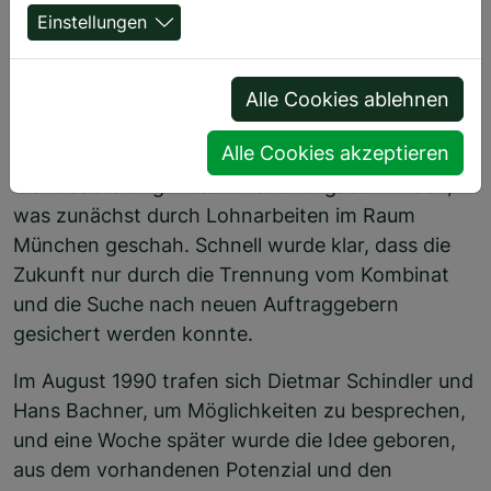
Einstellungen
Mit der Wende 1989/90 brach die Existenz des
Alle Cookies ablehnen
VEB LTA Oettersdorf zusammen, der bis dahin in
Alle Cookies akzeptieren
der industriellen Tierproduktion tätig war. Die
Elektroabteilung musste neue Aufgaben finden,
was zunächst durch Lohnarbeiten im Raum
München geschah. Schnell wurde klar, dass die
Zukunft nur durch die Trennung vom Kombinat
und die Suche nach neuen Auftraggebern
gesichert werden konnte.
Im August 1990 trafen sich Dietmar Schindler und
Hans Bachner, um Möglichkeiten zu besprechen,
und eine Woche später wurde die Idee geboren,
aus dem vorhandenen Potenzial und den